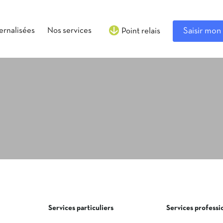
ternalisées
Nos services
Saisir mon 
Point relais
Services particuliers
Services professi