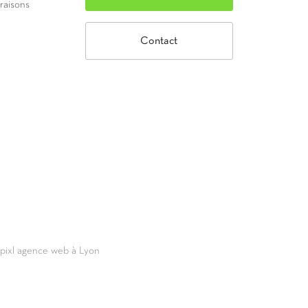
vraisons
Contact
69pixl agence web à Lyon