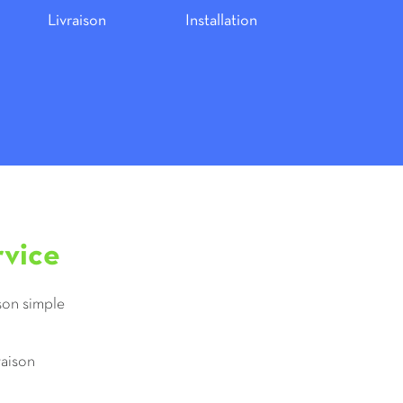
Livraison
Installation
rvice
son simple
raison