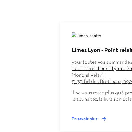
Limes Lyon - Point relai
Pour toutes vos commandes 
traditionnel
Limes Lyon – Poi
Mondial Relay) :
31-33 Bd des Brotteaux, 69
Il ne vous reste plus qu’à
le souhaitez, la livraison et l
Зацените бонусы сайта аз
Гемблерский сервис
Vavad
Регистрируйтесь по ссылк
отличные возможности св
En savoir plus
приветсвенный бонус +20
бонусы, быстрые честные 
депозита. Выигрывать дже
проверенное лицензионное