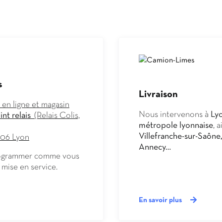
s
Livraison
en ligne et magasin
Nous intervenons à
Lyo
nt relais
(Relais Colis,
métropole lyonnaise
, 
Villefranche-sur-Saône
006 Lyon
Annecy…
 programmer comme vous
a mise en service.
артных игр
Joycasino
.
a
Казино предлагает
е и получайте
оим юзерам. Большие
En savoir plus
0% к сумме первого
выплаты,
кпоты очень легко с
 онлайн казино. Всё