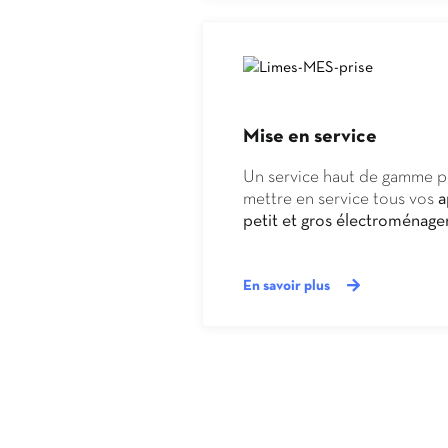
бонусами от Joycasino.
это делает сайт Vavada т
гемблеров уже многие год
Mise en service
Un service haut de gamme pour
mettre en service tous vos
a
petit et gros électroménager
En savoir plus