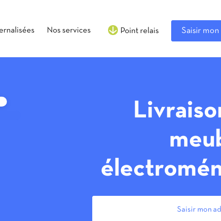
ternalisées
Nos services
Saisir mon 
Point relais
Livraiso
meub
électromén
Saisir mon ad