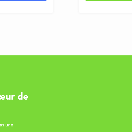
œur de
pas une