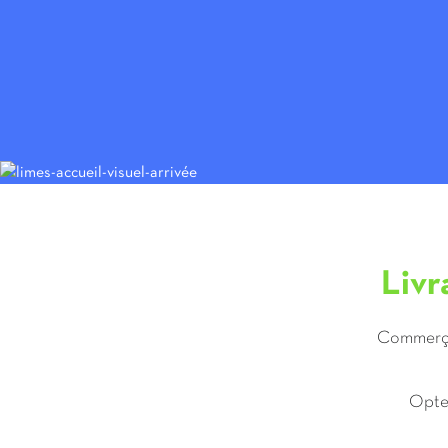
Livr
Commerçan
Optez