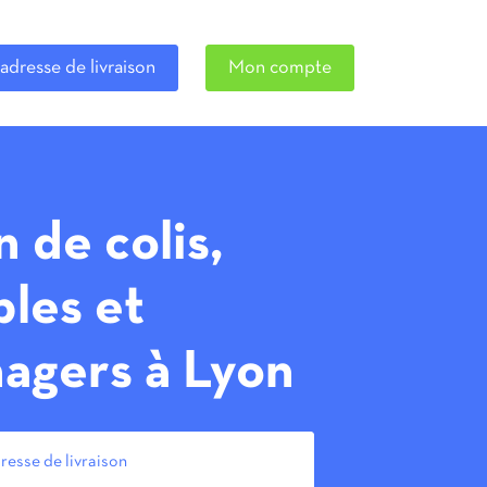
adresse de livraison
Mon compte
n de colis,
les et
agers à Lyon
resse de livraison