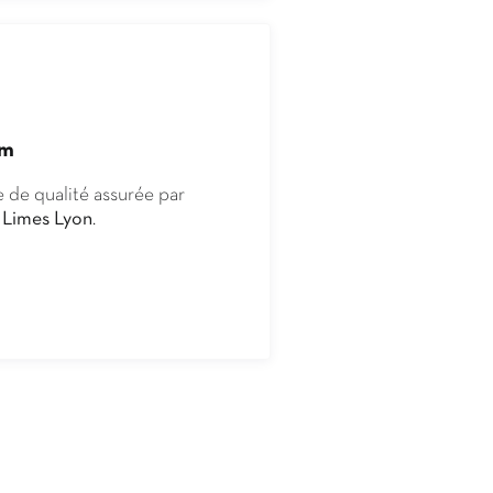
um
e de qualité assurée par
s
Limes Lyon
.