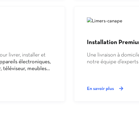
аким популярным у
ы подряд.
Installation Premi
 livrer, installer et
Une livraison à domicil
ppareils électroniques,
notre équipe d’expert
, téléviseur, meubles…
En savoir plus