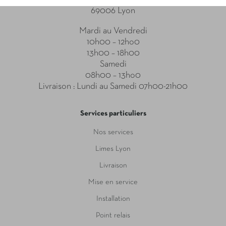
69006 Lyon
Mardi au Vendredi
10h00 – 12ho0
13h00 – 18h00
Samedi
08h00 – 13ho0
Livraison : Lundi au Samedi 07h00-21h00
Services particuliers
Nos services
Limes Lyon
Livraison
Mise en service
Installation
Point relais