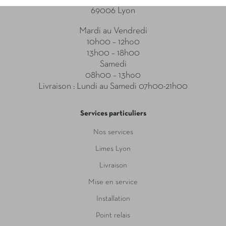
69006 Lyon
Mardi au Vendredi
10h00 – 12ho0
13h00 – 18h00
Samedi
08h00 – 13ho0
Livraison : Lundi au Samedi 07h00-21h00
Services particuliers
Nos services
Limes Lyon
Livraison
Mise en service
Installation
Point relais