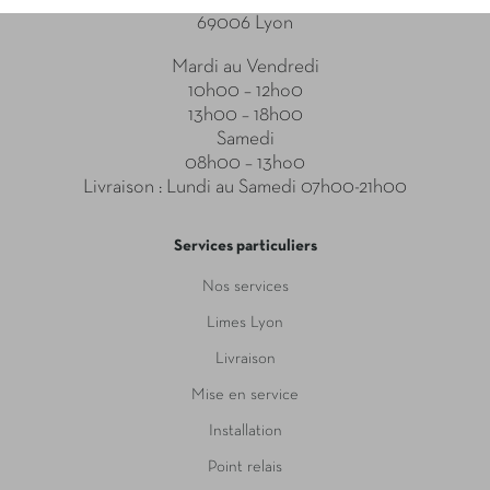
69006 Lyon
Mardi au Vendredi
10h00 – 12ho0
13h00 – 18h00
Samedi
08h00 – 13ho0
Livraison : Lundi au Samedi 07h00-21h00
Services particuliers
Nos services
Limes Lyon
Livraison
Mise en service
Installation
Point relais