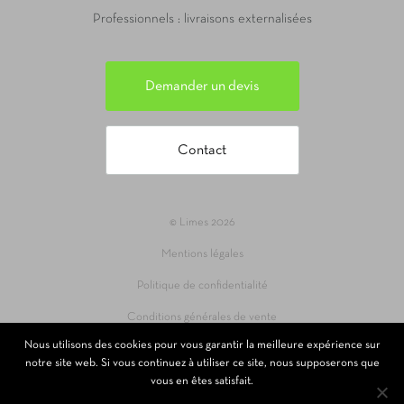
Professionnels : livraisons externalisées
Demander un devis
Contact
© Limes 2026
Mentions légales
Politique de confidentialité
Conditions générales de vente
Nous utilisons des cookies pour vous garantir la meilleure expérience sur
Site réalisé par 69pixl agence web à Lyon
notre site web. Si vous continuez à utiliser ce site, nous supposerons que
vous en êtes satisfait.