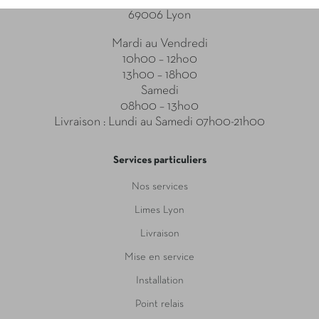
69006 Lyon
Mardi au Vendredi
10h00 – 12ho0
13h00 – 18h00
Samedi
08h00 – 13ho0
Livraison : Lundi au Samedi 07h00-21h00
Services particuliers
Nos services
Limes Lyon
Livraison
Mise en service
Installation
Point relais