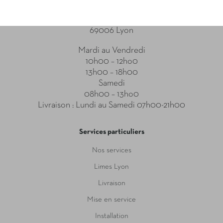
Point relais
31-33 Boulevard des Brotteaux
69006 Lyon
Mardi au Vendredi
10h00 – 12ho0
13h00 – 18h00
Samedi
08h00 – 13ho0
Livraison : Lundi au Samedi 07h00-21h00
Services particuliers
Nos services
Limes Lyon
Livraison
Mise en service
Installation