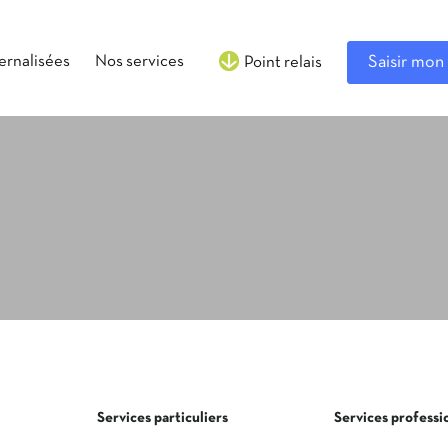
ternalisées
Nos services
Saisir mon 
Point relais
Services particuliers
Services professi