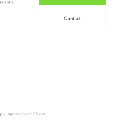
vraisons
Contact
69pixl agence web à Lyon