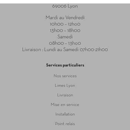
69006 Lyon
Mardi au Vendredi
10h00 – 12ho0
13h00 – 18h00
Samedi
08h00 – 13ho0
Livraison : Lundi au Samedi 07h00-21h00
Services particuliers
Nos services
Limes Lyon
Livraison
Mise en service
Installation
Point relais