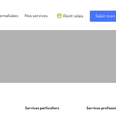
ternalisées
Nos services
Saisir mon 
Point relais
Services particuliers
Services professi