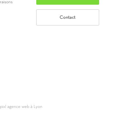
vraisons
Contact
69pixl agence web à Lyon