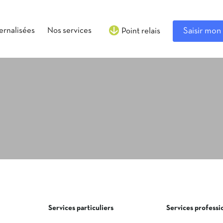
ternalisées
Nos services
Saisir mon 
Point relais
Services particuliers
Services professi