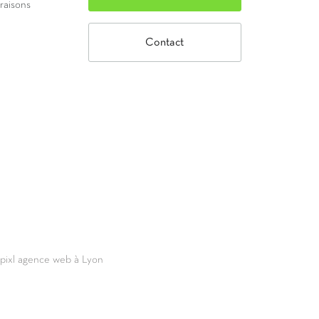
vraisons
Contact
69pixl agence web à Lyon