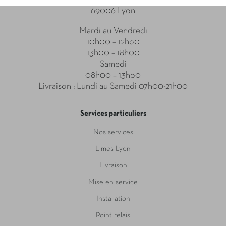
69006 Lyon
Mardi au Vendredi
10h00 – 12ho0
13h00 – 18h00
Samedi
08h00 – 13ho0
Livraison : Lundi au Samedi 07h00-21h00
Services particuliers
Nos services
Limes Lyon
Livraison
Mise en service
Installation
Point relais