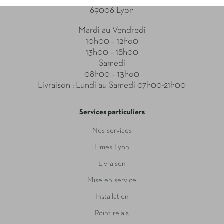
69006 Lyon
Mardi au Vendredi
10h00 – 12ho0
13h00 – 18h00
Samedi
08h00 – 13ho0
Livraison : Lundi au Samedi 07h00-21h00
Services particuliers
Nos services
Limes Lyon
Livraison
Mise en service
Installation
Point relais