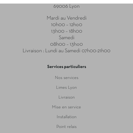
69006 Lyon
Mardi au Vendredi
10h00 – 12ho0
13h00 – 18h00
Samedi
08h00 – 13ho0
Livraison : Lundi au Samedi 07h00-21h00
Services particuliers
Nos services
Limes Lyon
Livraison
Mise en service
Installation
Point relais