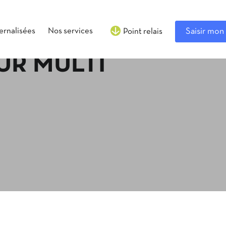
ternalisées
Nos services
Saisir mon 
Point relais
UR MULTI