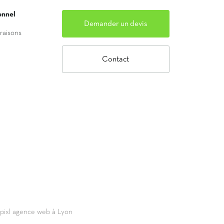
onnel
Demander un devis
vraisons
Contact
69pixl agence web à Lyon