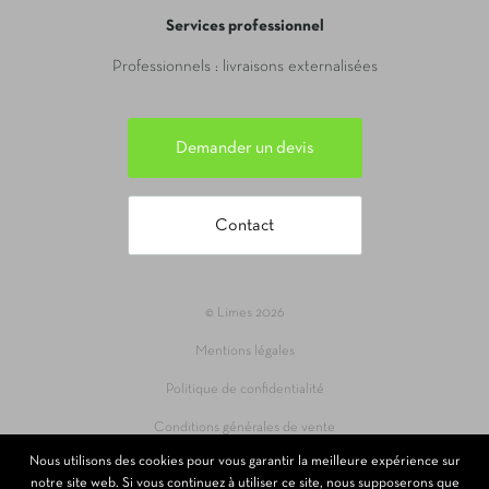
Services professionnel
Professionnels : livraisons externalisées
Demander un devis
Contact
© Limes 2026
Mentions légales
Politique de confidentialité
Conditions générales de vente
Nous utilisons des cookies pour vous garantir la meilleure expérience sur
Site réalisé par 69pixl agence web à Lyon
notre site web. Si vous continuez à utiliser ce site, nous supposerons que