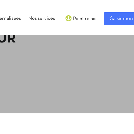
ternalisées
Nos services
Saisir mon 
Point relais
UR