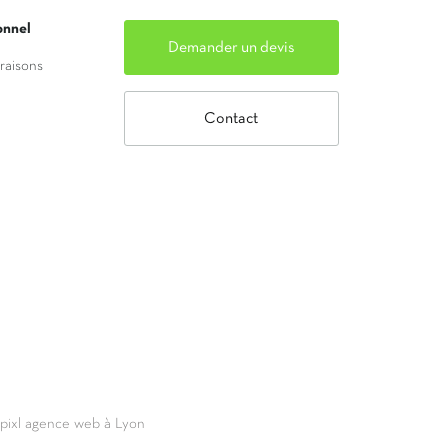
onnel
Demander un devis
vraisons
Contact
69pixl agence web à Lyon