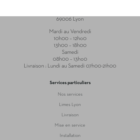
Point relais
31-33 Boulevard des Brotteaux
69006 Lyon
Mardi au Vendredi
10h00 – 12ho0
13h00 – 18h00
Samedi
08h00 – 13ho0
Livraison : Lundi au Samedi 07h00-21h00
Services particuliers
Nos services
Limes Lyon
Livraison
Mise en service
Installation