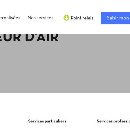
ternalisées
Nos services
Saisir mon 
Point relais
UR D’AIR
Services particuliers
Services professi