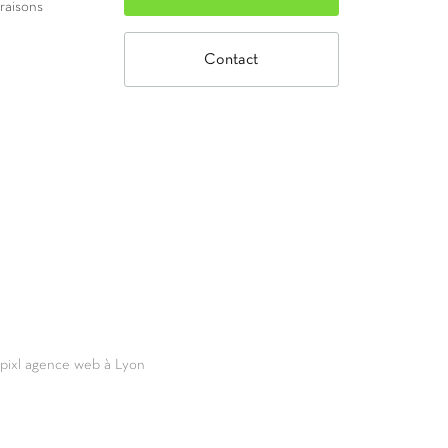
vraisons
Contact
69pixl agence web à Lyon