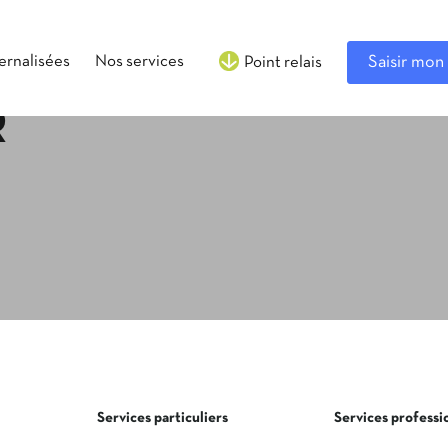
ternalisées
Nos services
Saisir mon 
Point relais
R
Services particuliers
Services professi