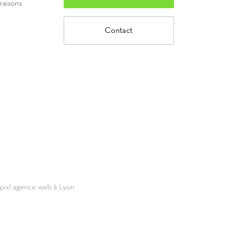
vraisons
Contact
69pixl agence web à Lyon