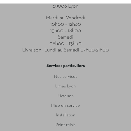
69006 Lyon
Mardi au Vendredi
10h00 – 12ho0
13h00 – 18h00
Samedi
08h00 – 13ho0
Livraison : Lundi au Samedi 07h00-21h00
Services particuliers
Nos services
Limes Lyon
Livraison
Mise en service
Installation
Point relais