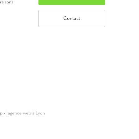
vraisons
Contact
69pixl agence web à Lyon