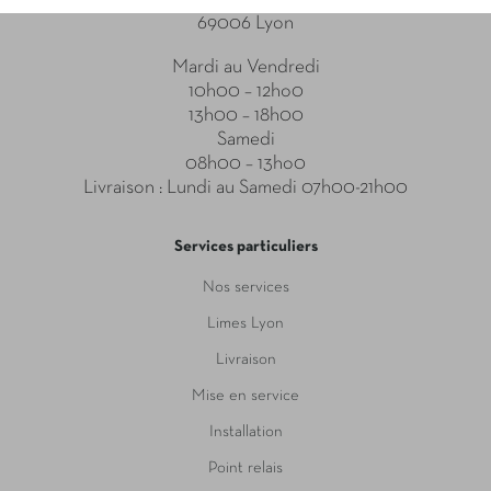
69006 Lyon
Mardi au Vendredi
10h00 – 12ho0
13h00 – 18h00
Samedi
08h00 – 13ho0
Livraison : Lundi au Samedi 07h00-21h00
Services particuliers
Nos services
Limes Lyon
Livraison
Mise en service
Installation
Point relais