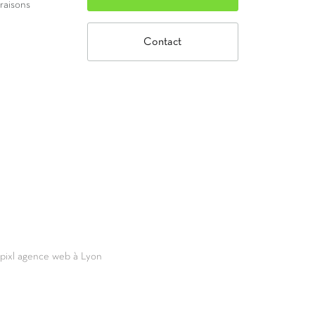
vraisons
Contact
69pixl agence web à Lyon