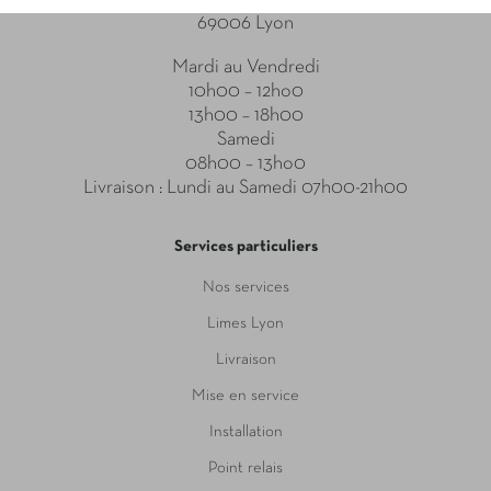
69006 Lyon
Mardi au Vendredi
10h00 – 12ho0
13h00 – 18h00
Samedi
08h00 – 13ho0
Livraison : Lundi au Samedi 07h00-21h00
Services particuliers
Nos services
Limes Lyon
Livraison
Mise en service
Installation
Point relais