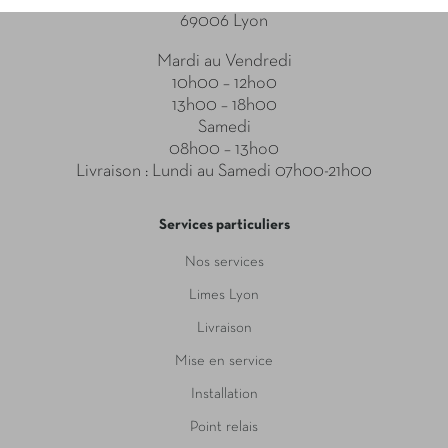
69006 Lyon
Mardi au Vendredi
10h00 – 12ho0
13h00 – 18h00
Samedi
08h00 – 13ho0
Livraison : Lundi au Samedi 07h00-21h00
Services particuliers
Nos services
Limes Lyon
Livraison
Mise en service
Installation
Point relais