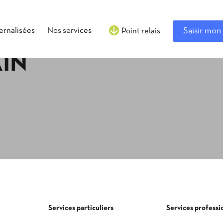
ternalisées
Nos services
Saisir mon 
Point relais
IN
Services particuliers
Services professi