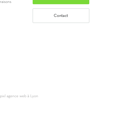
vraisons
Contact
69pixl agence web à Lyon