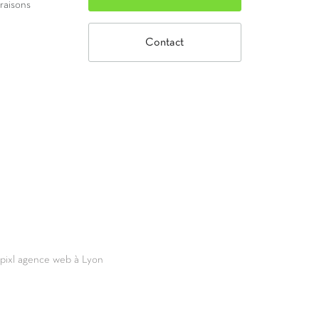
vraisons
Contact
69pixl agence web à Lyon