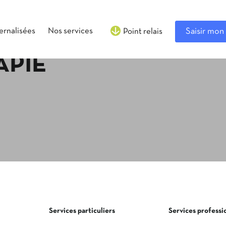
ternalisées
Nos services
Saisir mon 
Point relais
APIE
Services particuliers
Services professi