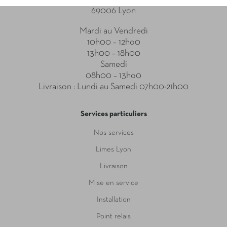
69006 Lyon
Mardi au Vendredi
10h00 – 12ho0
13h00 – 18h00
Samedi
08h00 – 13ho0
Livraison : Lundi au Samedi 07h00-21h00
Services particuliers
Nos services
Limes Lyon
Livraison
Mise en service
Installation
Point relais