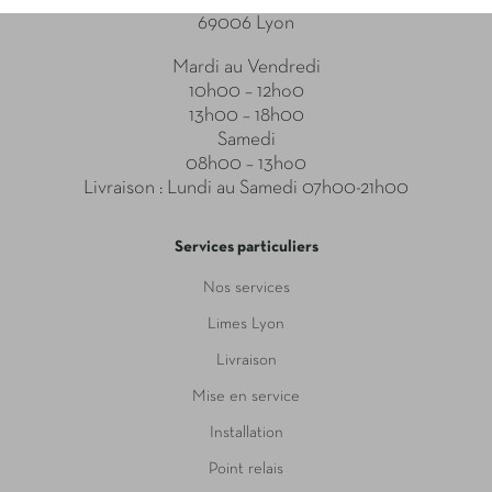
69006 Lyon
Mardi au Vendredi
10h00 – 12ho0
13h00 – 18h00
Samedi
08h00 – 13ho0
Livraison : Lundi au Samedi 07h00-21h00
Services particuliers
Nos services
Limes Lyon
Livraison
Mise en service
Installation
Point relais