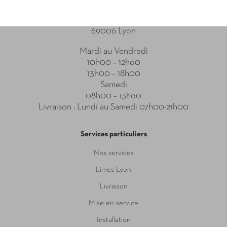
Point relais
31-33 Boulevard des Brotteaux
69006 Lyon
Mardi au Vendredi
10h00 – 12ho0
13h00 – 18h00
Samedi
08h00 – 13ho0
Livraison : Lundi au Samedi 07h00-21h00
Services particuliers
Nos services
Limes Lyon
Livraison
Mise en service
Installation