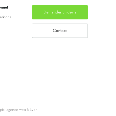
onnel
Demander un devis
vraisons
Contact
69pixl agence web à Lyon