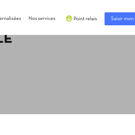
ternalisées
Nos services
Saisir mon 
Point relais
LE