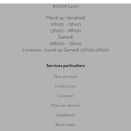
69006 Lyon
Mardi au Vendredi
10h00 – 12ho0
13h00 – 18h00
Samedi
08h00 – 13ho0
Livraison : Lundi au Samedi 07h00-21h00
Services particuliers
Nos services
Limes Lyon
Livraison
Mise en service
Installation
Point relais