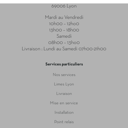
69006 Lyon
Mardi au Vendredi
10h00 – 12ho0
13h00 – 18h00
Samedi
08h00 – 13ho0
Livraison : Lundi au Samedi 07h00-21h00
Services particuliers
Nos services
Limes Lyon
Livraison
Mise en service
Installation
Point relais