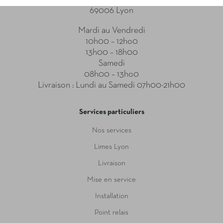
69006 Lyon
Mardi au Vendredi
10h00 – 12ho0
13h00 – 18h00
Samedi
08h00 – 13ho0
Livraison : Lundi au Samedi 07h00-21h00
Services particuliers
Nos services
Limes Lyon
Livraison
Mise en service
Installation
Point relais