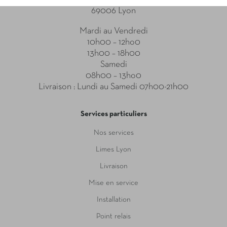
69006 Lyon
Mardi au Vendredi
10h00 – 12ho0
13h00 – 18h00
Samedi
08h00 – 13ho0
Livraison : Lundi au Samedi 07h00-21h00
Services particuliers
Nos services
Limes Lyon
Livraison
Mise en service
Installation
Point relais