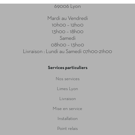
69006 Lyon
Mardi au Vendredi
10h00 – 12ho0
13h00 – 18h00
Samedi
08h00 – 13ho0
Livraison : Lundi au Samedi 07h00-21h00
Services particuliers
Nos services
Limes Lyon
Livraison
Mise en service
Installation
Point relais