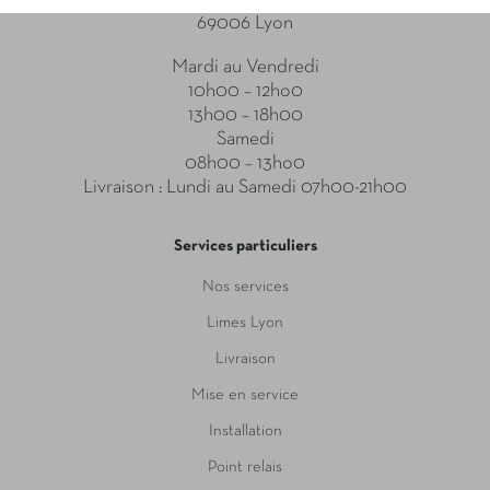
69006 Lyon
Mardi au Vendredi
10h00 – 12ho0
13h00 – 18h00
Samedi
08h00 – 13ho0
Livraison : Lundi au Samedi 07h00-21h00
Services particuliers
Nos services
Limes Lyon
Livraison
Mise en service
Installation
Point relais