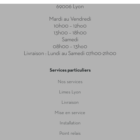
69006 Lyon
Mardi au Vendredi
10h00 – 12ho0
13h00 – 18h00
Samedi
08h00 – 13ho0
Livraison : Lundi au Samedi 07h00-21h00
Services particuliers
Nos services
Limes Lyon
Livraison
Mise en service
Installation
Point relais