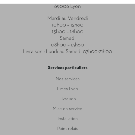
69006 Lyon
Mardi au Vendredi
10h00 – 12ho0
13h00 – 18h00
Samedi
08h00 – 13ho0
Livraison : Lundi au Samedi 07h00-21h00
Services particuliers
Nos services
Limes Lyon
Livraison
Mise en service
Installation
Point relais