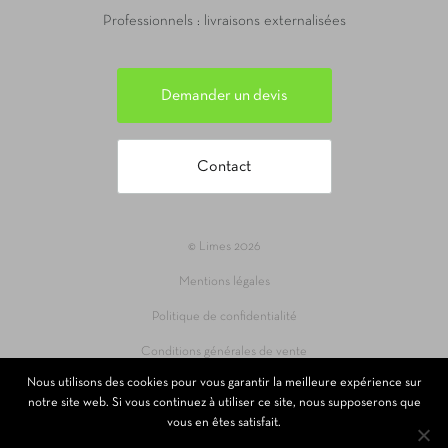
Professionnels : livraisons externalisées
Demander un devis
Contact
© Limes 2026
Mentions légales
Politique de confidentialité
Conditions générales de vente
Nous utilisons des cookies pour vous garantir la meilleure expérience sur
Site réalisé par 69pixl agence web à Lyon
notre site web. Si vous continuez à utiliser ce site, nous supposerons que
vous en êtes satisfait.