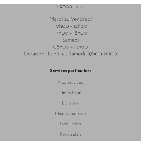
69006 Lyon
Mardi au Vendredi
10h00 – 12ho0
13h00 – 18h00
Samedi
08h00 – 13ho0
Livraison : Lundi au Samedi 07h00-21h00
Services particuliers
Nos services
Limes Lyon
Livraison
Mise en service
Installation
Point relais