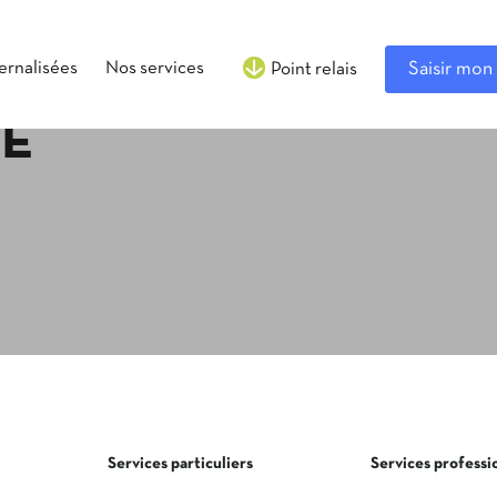
ternalisées
Nos services
Saisir mon 
Point relais
LE
Services particuliers
Services professi