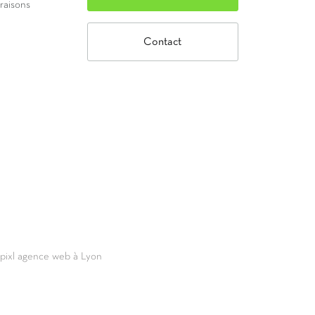
vraisons
Contact
69pixl agence web à Lyon