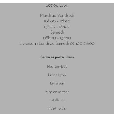
69006 Lyon
Mardi au Vendredi
10h00 – 12ho0
13h00 – 18h00
Samedi
08h00 – 13ho0
Livraison : Lundi au Samedi 07h00-21h00
Services particuliers
Nos services
Limes Lyon
Livraison
Mise en service
Installation
Point relais