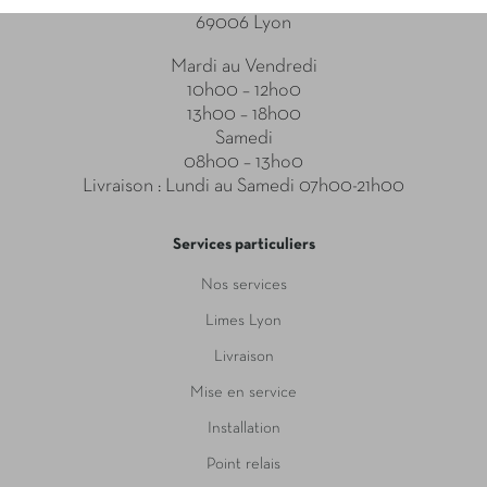
69006 Lyon
Mardi au Vendredi
10h00 – 12ho0
13h00 – 18h00
Samedi
08h00 – 13ho0
Livraison : Lundi au Samedi 07h00-21h00
Services particuliers
Nos services
Limes Lyon
Livraison
Mise en service
Installation
Point relais