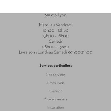
Point relais
31-33 Boulevard des Brotteaux
69006 Lyon
Mardi au Vendredi
10h00 – 12ho0
13h00 – 18h00
Samedi
08h00 – 13ho0
Livraison : Lundi au Samedi 07h00-21h00
Services particuliers
Nos services
Limes Lyon
Livraison
Mise en service
Installation