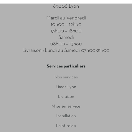
69006 Lyon
Mardi au Vendredi
10h00 – 12ho0
13h00 – 18h00
Samedi
08h00 – 13ho0
Livraison : Lundi au Samedi 07h00-21h00
Services particuliers
Nos services
Limes Lyon
Livraison
Mise en service
Installation
Point relais