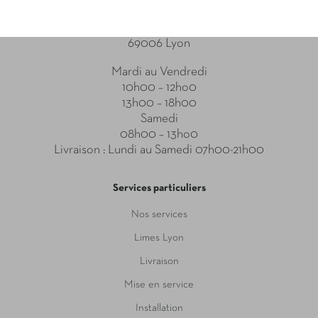
Point relais
31-33 Boulevard des Brotteaux
69006 Lyon
Mardi au Vendredi
10h00 – 12ho0
13h00 – 18h00
Samedi
08h00 – 13ho0
Livraison : Lundi au Samedi 07h00-21h00
Services particuliers
Nos services
Limes Lyon
Livraison
Mise en service
Installation