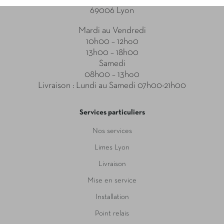
69006 Lyon
Mardi au Vendredi
10h00 – 12ho0
13h00 – 18h00
Samedi
08h00 – 13ho0
Livraison : Lundi au Samedi 07h00-21h00
Services particuliers
Nos services
Limes Lyon
Livraison
Mise en service
Installation
Point relais